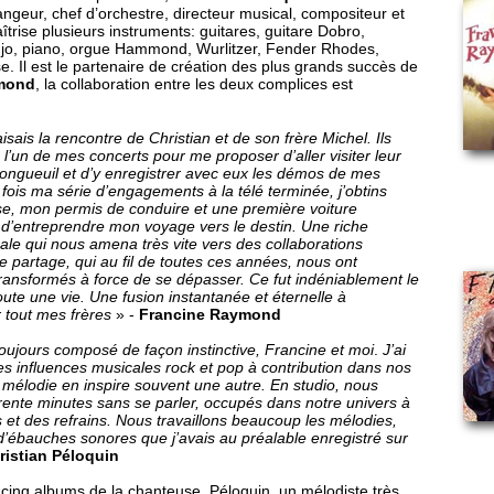
rangeur, chef d’orchestre, directeur musical, compositeur et
aîtrise plusieurs instruments: guitares, guitare Dobro,
jo, piano, orgue Hammond, Wurlitzer, Fender Rhodes,
se. Il est le partenaire de création des plus grands succès de
mond
, la collaboration entre les deux complices est
isais la rencontre de Christian et de son frère Michel. Ils
 l’un de mes concerts pour me proposer d’aller visiter leur
Longueuil et d’y enregistrer avec eux les démos de mes
ois ma série d’engagements à la télé terminée, j’obtins
sse, mon permis de conduire et une première voiture
 d’entreprendre mon voyage vers le destin. Une riche
le qui nous amena très vite vers des collaborations
le partage, qui au fil de toutes ces années, nous ont
ransformés à force de se dépasser. Ce fut indéniablement le
oute une vie. Une fusion instantanée et éternelle à
r tout mes frères
» -
Francine Raymond
ujours composé de façon instinctive, Francine et moi
.
J’ai
s influences musicales rock et pop à contribution dans nos
mélodie en inspire souvent une autre. En studio, nous
rente minutes sans se parler, occupés dans notre univers à
s et des refrains. Nous travaillons beaucoup les mélodies,
d’ébauches sonores que j’avais au préalable enregistré sur
ristian Péloquin
cinq albums de la chanteuse, Péloquin, un mélodiste très