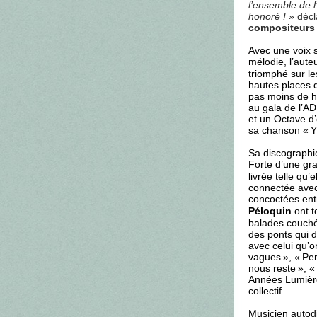
l’ensemble de l
honoré !
» décl
compositeurs
Avec une voix s
mélodie, l’aute
triomphé sur l
hautes places 
pas moins de h
au gala de l’AD
et un Octave d’
sa chanson « Y’
Sa discographi
Forte d’une gr
livrée telle qu’
connectée avec
concoctées ent
Péloquin
ont t
balades couché
des ponts qui d
avec celui qu’o
vagues », « Pen
nous reste », «
Années Lumière
collectif.
Musicien autod