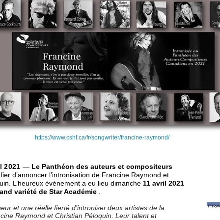
https://www.cshf.ca/fr/songwriter/francine-raymond/
il 2021
—
Le Panthéon des auteurs et compositeurs
fier d’annoncer l’intronisation de Francine Raymond et
quin. L’heureux évènement a eu lieu dimanche
11 avril 2021
and variété de Star Académie
.
ur et une réelle fierté d’introniser deux artistes de la
ncine Raymond et Christian Péloquin
.
Leur talent et