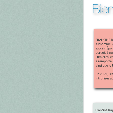
FRANCINE RA
surnomme « 
succès
(
Épon
perdu), 8 n
Lumières) co
a remporté 1
ainsi que le
En 2021, Fr
intronisés 
Francine Ray