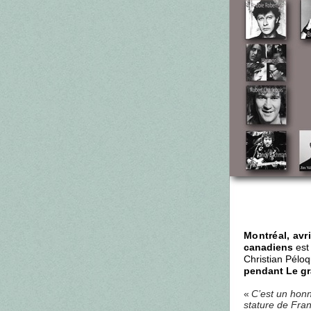
Montréal, avr
canadiens
est 
Christian Pélo
pendant Le gr
«
C’est un honne
stature de Fra