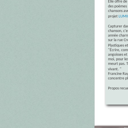
Elle offre d
des poèmes p
chansons av
projet
LUMI
Capturer dan
chanson, c'e
année charni
sur la rue C
Plastiques e
"Écrire, com
angoisses et
moi, pour le
meurt pas. T
vivant. "
Francine Ray
concentre pl
Propos recuei