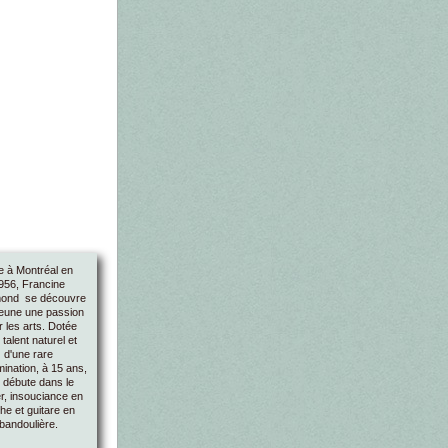
 à Montréal en
956, Francine
ond se découvre
jeune une passion
 les arts. Dotée
 talent naturel et
d'une rare
ination, à 15 ans,
e débute dans le
r, insouciance en
he et guitare en
bandoulière.