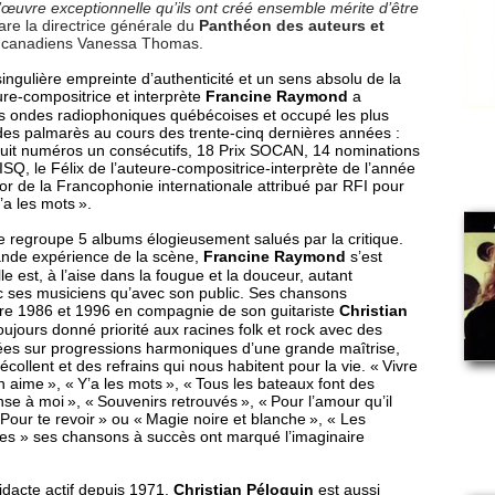
’œuvre exceptionnelle qu’ils ont créé ensemble mérite d’être
are la directrice générale du
Panthéon des auteurs et
canadiens Vanessa Thomas.
ingulière empreinte d’authenticité et un sens absolu de la
ure-compositrice et interprète
Francine Raymond
a
es ondes radiophoniques québécoises et occupé les plus
des palmarès au cours des trente-cinq dernières années :
uit numéros un consécutifs, 18 Prix SOCAN, 14 nominations
ISQ, le Félix de l’auteure-compositrice-interprète de l’année
or de la Francophonie internationale attribué par RFI pour
a les mots ».
e regroupe 5 albums élogieusement salués par la critique.
ande expérience de la scène,
Francine Raymond
s’est
elle est, à l’aise dans la fougue et la douceur, autant
 ses musiciens qu’avec son public. Ses chansons
re 1986 et 1996 en compagnie de son guitariste
Christian
oujours donné priorité aux racines folk et rock avec des
es sur progressions harmoniques d’une grande maîtrise,
écollent et des refrains qui nous habitent pour la vie. « Vivre
n aime », « Y’a les mots », « Tous les bateaux font des
se à moi », « Souvenirs retrouvés », « Pour l’amour qu’il
 Pour te revoir » ou « Magie noire et blanche », « Les
s » ses chansons à succès ont marqué l’imaginaire
idacte actif depuis 1971,
Christian Péloquin
est aussi