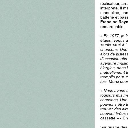
réalisateur, ar
interprète. Il m
mandoline, ban
batterie et bas
Francine Ray
remarquable.
«
En 1977, je fa
étaient venus à
studio situé à 
chansons. Une f
alors de juste
d’occasion afin
aventure musica
élargies, dans 
mutuellement t
tremplin pour t
fois. Merci pou
«
Nous avons to
toujours mis me
chansons. Une 
pouvions être t
trouver des air
souvent tirées 
cassette
» -
Ch
Sur quatre des 