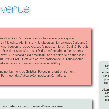
YMOND est l’auteure-compositeure interprète qu’on
La Mélodiste Alchimiste ». Sa discographie regroupe 5 albums à
yme, Souvenirs retrouvés, Les Années Lumières, Dualité, Paradis
uméros dont 5 consécutifs tirés d’un même album (Les Années
nstitue un record nord-américain. Son répertoire de chansons lui
8 Prix SOCAN, l’Octave d’or International de la Francophonie
 Félix Auteur-Compositeur au Gala de l’ADISQ.
Née
1
ancine Raymond et Christian Péloquin furent également
Raym
au Panthéon des Auteurs-Compositeurs Canadiens.
très 
pour
d'un
déterm
ell
métie
poc
mond célèbre aujourd’hui ses 45 ans de scène.