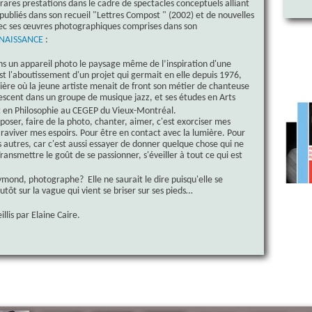
e rares prestations dans le cadre de spectacles conceptuels alliant
ubliés dans son recueil "Lettres Compost
" (2002) et de nouvelles
ec ses œuvres photographiques comprises dans son
NAISSANCE
:
s un appareil photo le paysage même de l’inspiration d'une
st l'aboutissement d'un projet qui germait en elle depuis 1976,
ère où la jeune artiste menait de front son métier de chanteuse
rescent dans un groupe de musique jazz, et ses études en Arts
t en Philosophie au CEGEP du Vieux-Montréal.
poser, faire de la photo, chanter, aimer, c'est exorciser mes
 raviver mes espoirs. Pour être en contact avec la lumière. Pour
s autres, car c'est aussi essayer de donner quelque chose qui ne
ransmettre le goût de se passionner, s'éveiller à tout ce qui est
mond, photographe? Elle ne saurait le dire puisqu'elle se
utôt sur la vague qui vient se briser sur ses pieds…
llis par Elaine Caire.